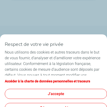
Qui sommes-nous ?
Respect de votre vie privée
Notre ancrage territorial
Nous utilisons des cookies et autres traceurs dans le but
de vous fournir, d’analyser et d’améliorer votre expérience
Financer les entreprises
utilisateur. Conformément à la législation française,
certains cookies de mesure d'audience sont déposés par
Soutenir les projets industriels
défaut. Vous pouvez à tout moment modifier vos
paramètres de cookies en cliquant sur le bouton « Gérer
Accéder à la charte de données personnelles et traceurs
Accompagner à l'international
mes cookies ». En cliquant sur le bouton « J’accepte »,
vous acceptez le dépôt de l’ensemble des cookies. Dans le
J'accepte
Nos actualités
cas où vous cliquez sur « Je refuse », seuls les cookies
techniques nécessaires au bon fonctionnement du site