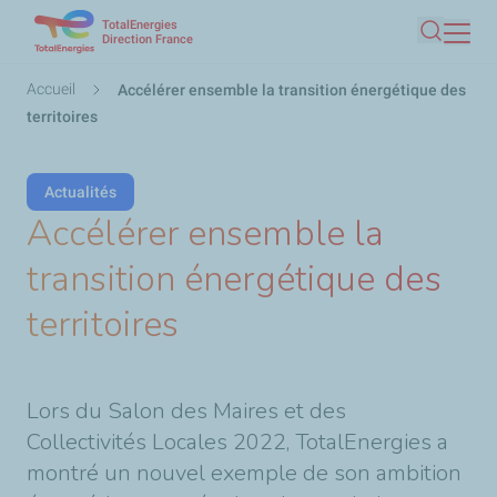
TotalEnergies
Aller
Direction France
Recherc
au
contenu
Fil
Accueil
Accélérer ensemble la transition énergétique des
principal
d'Ariane
territoires
Actualités
Accélérer ensemble la
transition énergétique des
territoires
Lors du Salon des Maires et des
Collectivités Locales 2022, TotalEnergies a
montré un nouvel exemple de son ambition