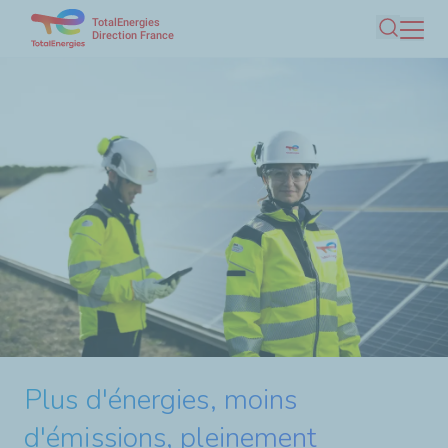
TotalEnergies
Aller
Direction France
Recherc
au
contenu
principal
Plus d'énergies, moins
d'émissions, pleinement