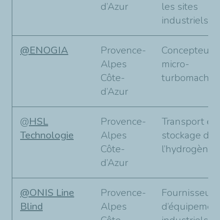
d’Azur
les sites
industriels.
@ENOGIA
Provence-
Concepteur 
Alpes
micro-
Côte-
turbomachine
d’Azur
@
HSL
Provence-
Transport et
Technologie
Alpes
stockage de
Côte-
l’hydrogène.
d’Azur
@ONIS Line
Provence-
Fournisseur
Blind
Alpes
d’équipemen