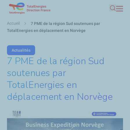
TotalEnergies
Aller
Direction France
Recherc
au
contenu
Fil
Accueil
7 PME de la région Sud soutenues par
principal
d'Ariane
TotalEnergies en déplacement en Norvège
Actualités
7 PME de la région Sud
soutenues par
TotalEnergies en
déplacement en Norvège