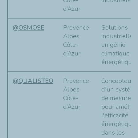
Côte-
industriels.
d’Azur
@OSMOSE
Provence-
Solutions
Alpes
industrielles
Côte-
en génie
d’Azur
climatique et
énergétique
@QUALISTEO
Provence-
Concepteur
Alpes
d'un systèm
Côte-
de mesure
d’Azur
pour amélior
l'efficacité
énergétique
dans les