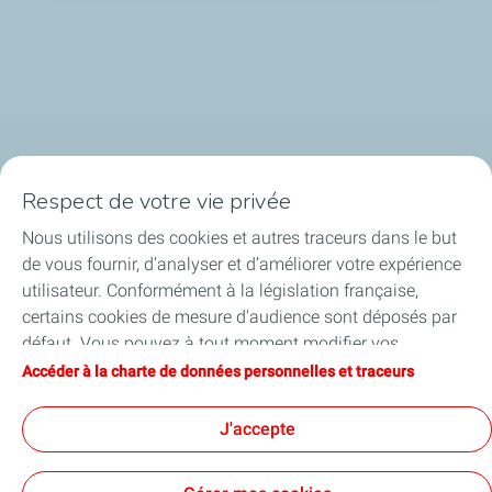
Qui sommes-nous ?
Respect de votre vie privée
Notre ancrage territorial
Nous utilisons des cookies et autres traceurs dans le but
de vous fournir, d’analyser et d’améliorer votre expérience
Financer les entreprises
utilisateur. Conformément à la législation française,
certains cookies de mesure d'audience sont déposés par
Soutenir les projets industriels
défaut. Vous pouvez à tout moment modifier vos
paramètres de cookies en cliquant sur le bouton « Gérer
Accéder à la charte de données personnelles et traceurs
Accompagner à l'international
mes cookies ». En cliquant sur le bouton « J’accepte »,
vous acceptez le dépôt de l’ensemble des cookies. Dans le
J'accepte
Nos actualités
cas où vous cliquez sur « Je refuse », seuls les cookies
techniques nécessaires au bon fonctionnement du site