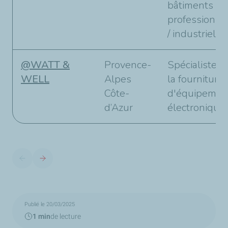
bâtiments
professionne
/ industriels.
@WATT &
Provence-
Spécialiste d
WELL
Alpes
la fourniture
Côte-
d'équipemen
d’Azur
électroniques
Publié le 20/03/2025
1 min
de lecture