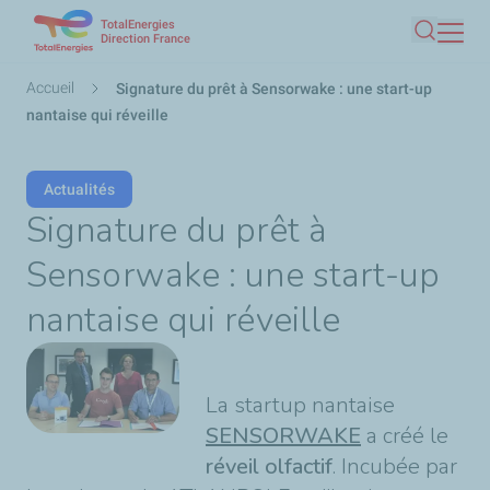
TotalEnergies
Aller
Direction France
Recherc
au
contenu
Fil
Accueil
Signature du prêt à Sensorwake : une start-up
principal
d'Ariane
nantaise qui réveille
Actualités
Signature du prêt à
Sensorwake : une start-up
nantaise qui réveille
La startup nantaise
SENSORWAKE
a créé le
réveil olfactif
. Incubée par